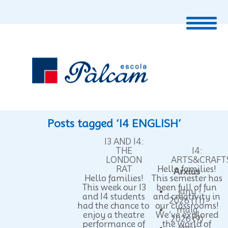
Posts tagged ‘I4 ENGLISH’
I3 AND I4:
THE
I4:
LONDON
ARTS&CRAFT
RAT
Hello families!
Arxius
Hello families!
This semester has
This week our I3
been full of fun
juny
and I4 students
and creativity in
2026
(11)
had the chance to
our classrooms!
maig
enjoy a theatre
We’ve explored
2026
(9)
performance of
the world of