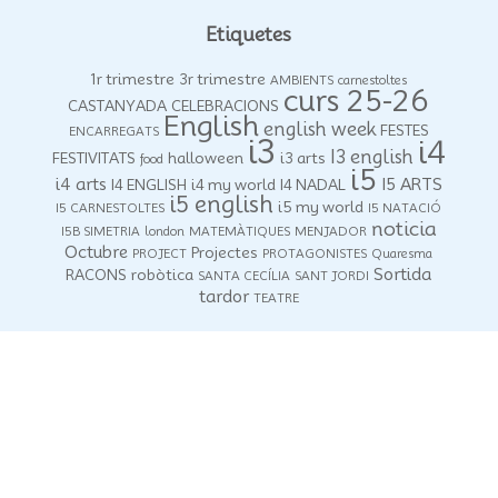
Etiquetes
1r trimestre
3r trimestre
AMBIENTS
carnestoltes
curs 25-26
CASTANYADA
CELEBRACIONS
English
english week
FESTES
ENCARREGATS
i3
i4
I3 english
FESTIVITATS
halloween
i3 arts
food
i5
i4 arts
I5 ARTS
I4 ENGLISH
i4 my world
I4 NADAL
i5 english
i5 my world
I5 CARNESTOLTES
I5 NATACIÓ
noticia
I5B SIMETRIA
london
MATEMÀTIQUES
MENJADOR
Octubre
Projectes
PROJECT
PROTAGONISTES
Quaresma
Sortida
RACONS
robòtica
SANTA CECÍLIA
SANT JORDI
tardor
TEATRE