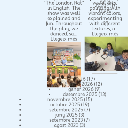
abril
“The London Rat”
visual arts,
2026
(11)
in English. The
painting with
març
show was well
vibrant colors,
explained and
experimenting
fun. Throughout
with different
the play, we
textures, a...
danced, sa...
Llegeix més
Llegeix més
2026
(17)
febrer 2026
(12)
gener 2026
(9)
desembre 2025
(13)
novembre 2025
(15)
octubre 2025
(19)
setembre 2025
(7)
juny 2025
(3)
setembre 2023
(7)
agost 2023
(3)